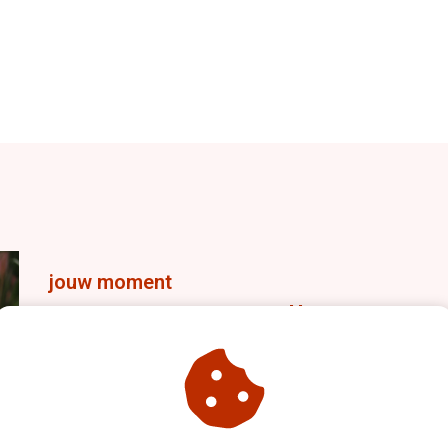
jouw moment
30 minuten call met Ma
In een half uur inzicht in waar bij jou nu echt de scho
Ik laat je zien waar je doorbraak zit.
Helder, concreet, praktisch... en jij hebt je next step t