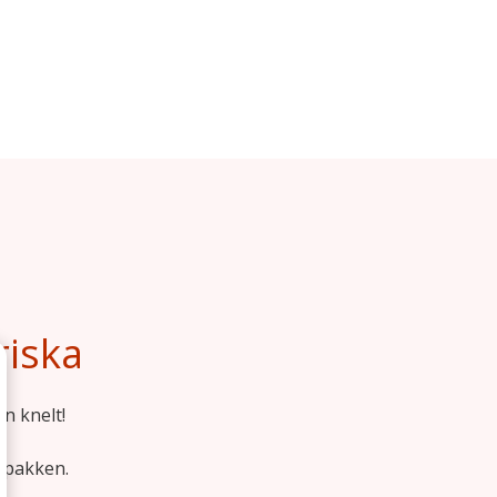
riska
en knelt!
e pakken.