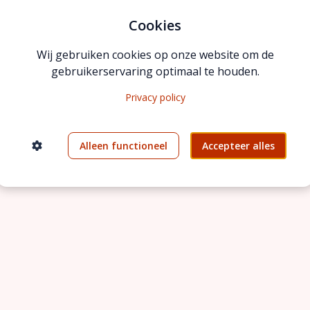
persoonlijk
Cookies
inspirerend
weer grip op je situatie
Wij gebruiken cookies op onze website om de
gebruikerservaring optimaal te houden.
Plan nu hier je call
Privacy policy
Alleen functioneel
Accepteer alles